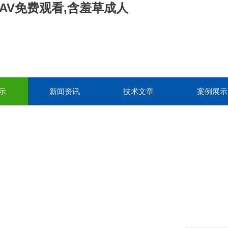
AV免费观看,含羞草成人
示
新闻资讯
技术文章
案例展示