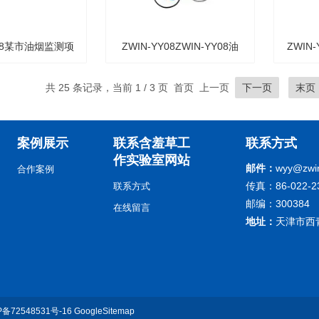
Y08某市油烟监测项
ZWIN-YY08ZWIN-YY08油
ZWIN
实施案例
烟在线监测仪
共 25 条记录，当前 1 / 3 页 首页 上一页
下一页
末页
案例展示
联系含羞草工
联系方式
作实验室网站
邮件：
wyy@zwin
合作案例
传真：86-022-
联系方式
邮编：300384
在线留言
地址：
天津市西
P备72548531号-16
GoogleSitemap