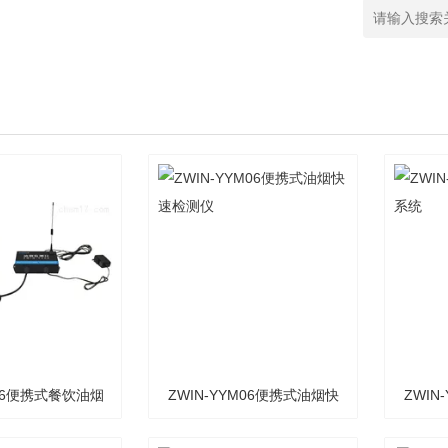
Y06便携式餐饮油烟
ZWIN-YYM06便携式油烟快
ZWIN
线监测仪
速检测仪