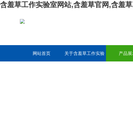
含羞草工作实验室网站,含羞草官网,含羞草
网站首页
关于含羞草工作实验
产品展
室网站