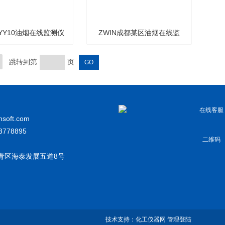
-YY10油烟在线监测仪
ZWIN成都某区油烟在线监
测方案
跳转到第
页
在线客服
soft.com
23778895
二维码
青区海泰发展五道8号
技术支持：
化工仪器网
管理登陆