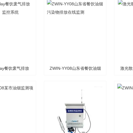
-play餐饮废气排放
ZWIN-YY08山东省餐饮油烟
激光散
工况）监控系统
污染物排放在线监测